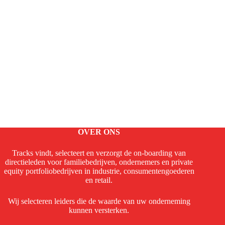
OVER ONS
Tracks vindt, selecteert en verzorgt de on-boarding van
directieleden voor familiebedrijven, ondernemers en private
equity portfoliobedrijven in industrie, consumentengoederen
en retail.
Wij selecteren leiders die de waarde van uw onderneming
kunnen versterken.