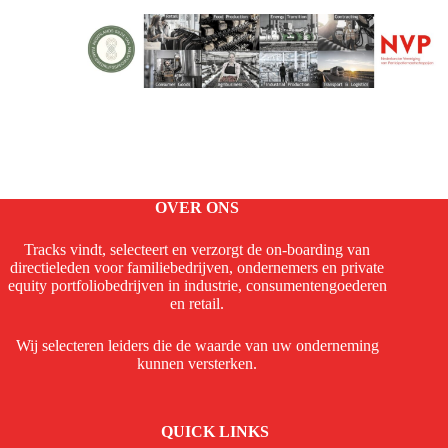
OVER ONS
Tracks vindt, selecteert en verzorgt de on-boarding van
directieleden voor familiebedrijven, ondernemers en private
equity portfoliobedrijven in industrie, consumentengoederen
en retail.
Wij selecteren leiders die de waarde van uw onderneming
kunnen versterken.
QUICK LINKS