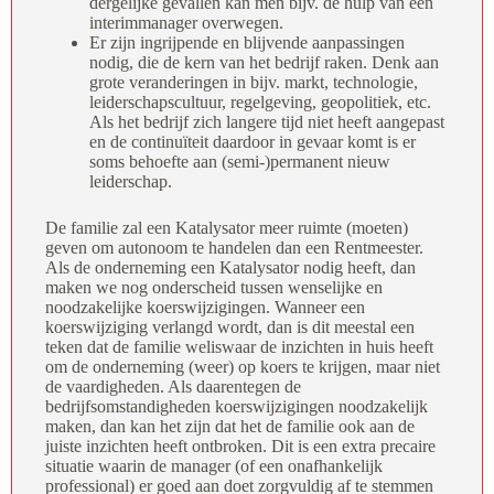
dergelijke gevallen kan men bijv. de hulp van een
interimmanager overwegen.
Er zijn ingrijpende en blijvende aanpassingen
nodig, die de kern van het bedrijf raken. Denk aan
grote veranderingen in bijv. markt, technologie,
leiderschapscultuur, regelgeving, geopolitiek, etc.
Als het bedrijf zich langere tijd niet heeft aangepast
en de continuïteit daardoor in gevaar komt is er
soms behoefte aan (semi-)permanent nieuw
leiderschap.
De familie zal een Katalysator meer ruimte (moeten)
geven om autonoom te handelen dan een Rentmeester.
Als de onderneming een Katalysator nodig heeft, dan
maken we nog onderscheid tussen wenselijke en
noodzakelijke koerswijzigingen. Wanneer een
koerswijziging verlangd wordt, dan is dit meestal een
teken dat de familie weliswaar de inzichten in huis heeft
om de onderneming (weer) op koers te krijgen, maar niet
de vaardigheden. Als daarentegen de
bedrijfsomstandigheden koerswijzigingen noodzakelijk
maken, dan kan het zijn dat het de familie ook aan de
juiste inzichten heeft ontbroken. Dit is een extra precaire
situatie waarin de manager (of een onafhankelijk
professional) er goed aan doet zorgvuldig af te stemmen