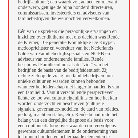
bedrijfscultuur’; een waardevol, actueel en relevant
onderwerp, getuige de bijna honderd directeuren,
commissarissen, investeerders en adviseurs van
familiebedrijven die we mochten verwelkomen.
Eén van de sprekers die persoonlijke ervaringen en
inzichten over dit thema met ons deelden was Renée
de Kuyper, 10e generatie Koninklijke De Kuyper,
medeoprichtster en voorzitter van het Nederlands
Gilde van Familiebedrijfsspecialisten NGFB en
adviseur van ondernemende families. Renée
beschouwt Familiecultuur als de “ziel” van het
bedrijf en de basis van de bedrijfsidentiteit. Zij
richtte zich op de vraag hoe familiebedrijven hun
unieke cultuur en waarden kunnen behouden
wanneer het leiderschap niet langer in handen is van
een familielid. Vanuit verschillende perspectieven
lichtte ze toe wat cultuur eigenlijk is en hoe het kan
worden onderzocht en beschreven (culturele
signalen, governance-modellen, de aard van relaties,
gedrag, macht en status, etc). Renée benadrukte het
belang van een dergelijke diagnose als basis voor
een continue dialoog over waarden om vervolgens
gewenste cultuurelementen in de onderneming vast
te kunnen houden en achterhaalde elementen te