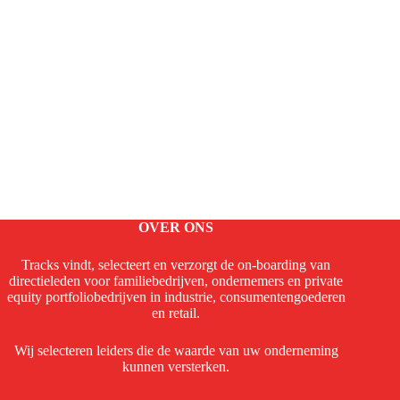
OVER ONS
Tracks vindt, selecteert en verzorgt de on-boarding van
directieleden voor familiebedrijven, ondernemers en private
equity portfoliobedrijven in industrie, consumentengoederen
en retail.
Wij selecteren leiders die de waarde van uw onderneming
kunnen versterken.